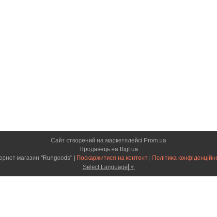
Сайт створений на маркетплейсі
Prom.ua
Продавець на Bigl.ua
Інтернет магазин "Rungoods" |
Поскаржитися на контент
|
Політика конфіденційн
Select Language
▼