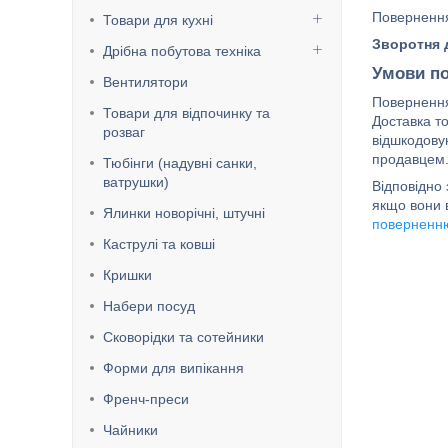
Повернення
Товари для кухні
Зворотня 
Дрібна побутова техніка
Умови по
Вентилятори
Повернення
Товари для відпочинку та
Доставка то
розваг
відшкодовую
Тюбінги (надувні санки,
ватрушки)
Відповідно
якщо вони 
Ялинки новорічні, штучні
поверненню
Каструлі та ковші
Кришки
Набери посуд
Сковорідки та сотейники
Форми для випікання
Френч-преси
Чайники