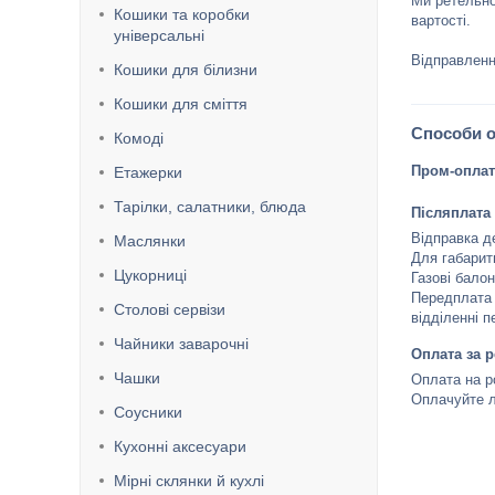
Ми ретельно
Кошики та коробки
вартості.

універсальні
Відправленн
Кошики для білизни
Кошики для сміття
Способи 
Комоді
Пром-оплат
Етажерки
Тарілки, салатники, блюда
Післяплата
Відправка д
Маслянки
Для габарит
Цукорниці
Газові балон
Передплата 
Столові сервізи
відділенні п
Чайники заварочні
Оплата за 
Чашки
Оплата на р
Оплачуйте л
Соусники
Кухонні аксесуари
Мірні склянки й кухлі