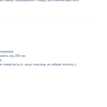
мо заміну пошкодженого товару або компенсацію його 
неджера)

вить від 200 грн.

.

е повертається, якщо покупець не забрав посилку у 