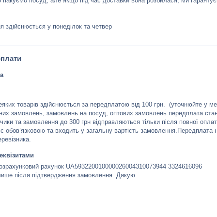
 пакуємо посуд, але якщо під час доставки вона розбилася, ми гарантує
я здійснюється у понеділок та четвер
оплати
а
еяких товарів здійснюється за передплатою від 100 грн.  (уточнюйте у ме
них замовлень, замовлень на посуд, оптових замовлень передплата стано
чики та замовлення до 300 грн відправляються тільки після повної оплати
є обов’язковою та входить у загальну вартість замовлення.Передплата н
еревізника.
реквізитами
озрахунковий рахунок UA593220010000026004310073944 3324616096

ише після підтвердження замовлення. Дякую