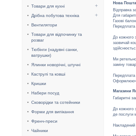
Нова Пошт
Товари для кухні
Відправка з
Дрібна побутова техніка
Для габарит
Газові балон
Вентилятори
Передплата 
Товари для відпочинку та
До кожного 
розваг
зазвичай ко
здійснюєтьс
Тюбінги (надувні санки,
ватрушки)
Ми ретельно
Ялинки новорічні, штучні
заміну товар
Каструлі та ковші
Передплата 
Оформлюючи
Кришки
Магазини R
Набери посуд
Габаритні з
Сковорідки та сотейники
До кожного 
Форми для випікання
де послуги 
Френч-преси
Накладений 
Чайники