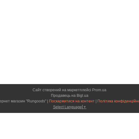
Сайт створений на маркетплейсі
Prom.ua
Продавець на Bigl.ua
Інтернет магазин "Rungoods" |
Поскаржитися на контент
|
Політика конфіденційн
Select Language
▼