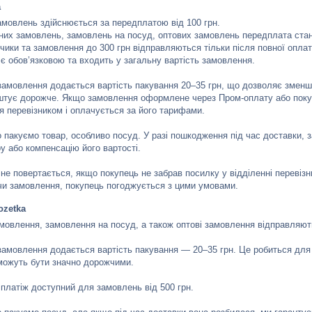
а
амовлень здійснюється за передплатою від 100 грн. 

них замовлень, замовлень на посуд, оптових замовлень передплата стано
чики та замовлення до 300 грн відправляються тільки після повної оплати
є обов’язковою та входить у загальну вартість замовлення.

замовлення додається вартість пакування 20–35 грн, що дозволяє зменшит
штує дорожче. Якщо замовлення оформлене через Пром-оплату або покуп
я перевізником і оплачується за його тарифами.

 пакуємо товар, особливо посуд. У разі пошкодження під час доставки, з
у або компенсацію його вартості.

не повертається, якщо покупець не забрав посилку у відділенні перевізни
 замовлення, покупець погоджується з цими умовами.
ozetka
амовлення, замовлення на посуд, а також оптові замовлення відправляють
замовлення додається вартість пакування — 20–35 грн. Це робиться для т
можуть бути значно дорожчими.

платіж доступний для замовлень від 500 грн.
