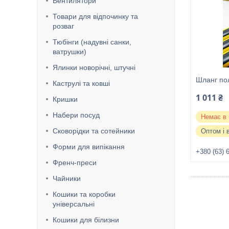
Вентилятори
Товари для відпочинку та
розваг
Тюбінги (надувні санки,
ватрушки)
Ялинки новорічні, штучні
Шланг пол
Каструлі та ковші
1 011 ₴
Кришки
Набери посуд
Немає в 
Сковорідки та сотейники
Оптом і 
Форми для випікання
+380 (63) 
Френч-преси
Чайники
Кошики та коробки
універсальні
Кошики для білизни