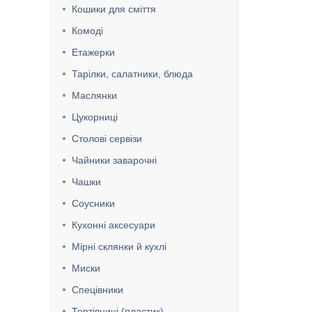
Кошики для сміття
Комоді
Етажерки
Тарілки, салатники, блюда
Маслянки
Цукорниці
Столові сервізи
Чайники заварочні
Чашки
Соусники
Кухонні аксесуари
Мірні склянки й кухлі
Миски
Спецівники
Тортівниці (пластик)