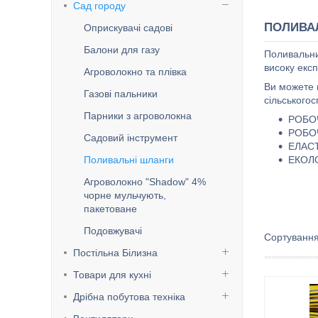
Сад городу
ПОЛИВА
Оприскувачі садові
Балони для газу
Поливальни
високу екс
Агроволокно та плівка
Ви можете 
Газові пальники
сільськогос
Парники з агроволокна
РОБОЧ
РОБОЧ
Садовий інструмент
ЕЛАС
Поливальні шланги
ЕКОЛ
Агроволокно "Shadow" 4%
чорне мульчують,
пакетоване
Подовжувачі
Постільна Білизна
Товари для кухні
Дрібна побутова техніка