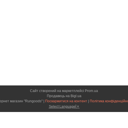
Сайт створений на маркетплейсі
Prom.ua
Продавець на Bigl.ua
Інтернет магазин "Rungoods" |
Поскаржитися на контент
|
Політика конфіденційн
Select Language
▼