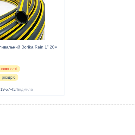
ивальний Borika Rain 1" 20м
наявності
в роздріб
619-57-43
Людмила