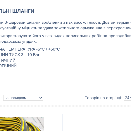
ЛЬНІ ШЛАНГИ
й 3-шаровий шланги зроблений з пвх високої якості. Довгий термін 
плуатаційну міцність завдяки текстильного армуванню з перехресн
використовувати його у всіх видах поливальних робіт на присадибни
подарських угіддях.
А ТЕМПЕРАТУРА -5°C / +60°C
ИЙ ТИСК 3 - 10 Bar
ТИЧНИЙ
ОГІЧНИЙ