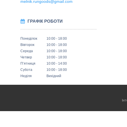
melnik.rungoods@gmail.com
ГРАФІК РОБОТИ
Понеділок
10:00
18:00
Вівторок
10:00
18:00
Середа
10:00
18:00
Четвер
10:00
18:00
Пʼятниця
10:00
14:00
Субота
10:00
18:00
Неділя
Вихідний