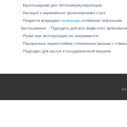
- Багатошарове дно теплоаккумулирующее
- Каструлі з нержавіючої хромонікелевої сталі
- Покриття всередині
сковороди
-сотейника тефлонове
Застосування: - Підходить для всіх видів плит, включаючи
- Ручки при эксплуатации не нагреваются
- Прозрачные термостойкие стеклянные крышки с отвер
- Подходит для мытья в посудомоичной машине