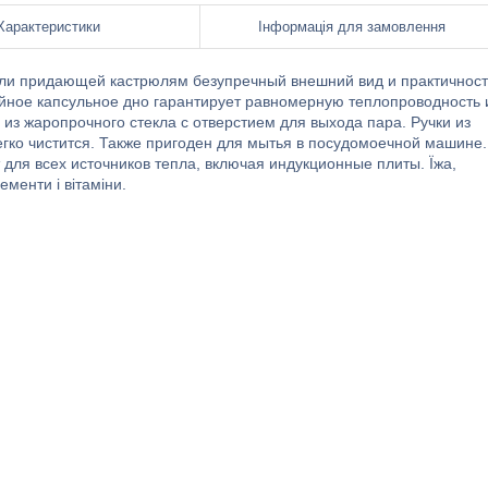
Характеристики
Інформація для замовлення
ли придающей кастрюлям безупречный внешний вид и практичност
ойное капсульное дно гарантирует равномерную теплопроводность 
из жаропрочного стекла с отверстием для выхода пара. Ручки из
гко чистится. Также пригоден для мытья в посудомоечной машине.
 для всех источников тепла, включая индукционные плиты. Їжа,
ементи і вітаміни.