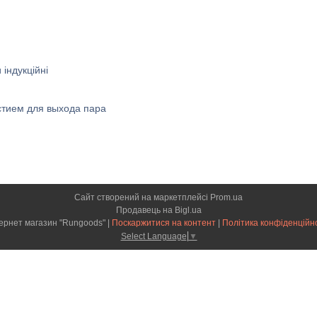
 індукційні
стием для выхода пара
Сайт створений на маркетплейсі
Prom.ua
Продавець на Bigl.ua
Інтернет магазин "Rungoods" |
Поскаржитися на контент
|
Політика конфіденційн
Select Language
▼