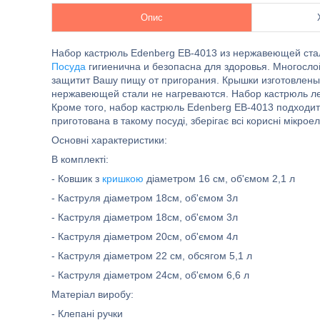
Опис
Набор кастрюль Edenberg EB-4013 из нержавеющей ста
Посуда
гигиенична и безопасна для здоровья. Многосл
защитит Вашу пищу от пригорания. Крышки изготовлены 
нержавеющей стали не нагреваются. Набор кастрюль ле
Кроме того, набор кастрюль Edenberg EB-4013 подходит
приготована в такому посуді, зберігає всі корисні мікроел
Основні характеристики:
В комплекті:
- Ковшик з
кришкою
діаметром 16 см, об'ємом 2,1 л
- Каструля діаметром 18см, об'ємом 3л
- Каструля діаметром 18см, об'ємом 3л
- Каструля діаметром 20см, об'ємом 4л
- Каструля діаметром 22 см, обсягом 5,1 л
- Каструля діаметром 24см, об'ємом 6,6 л
Матеріал виробу:
- Клепані ручки