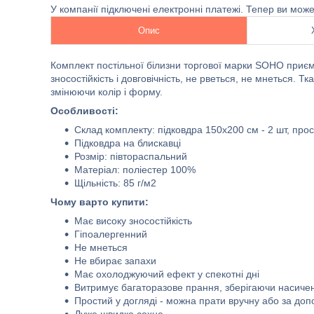
У компанії підключені електронні платежі. Тепер ви мож
Опис
Комплект постільної білизни торгової марки SOHO приєм
зносостійкість і довговічність, не рветься, не мнеться. 
змінюючи колір і форму.
Особливості:
Склад комплекту: підковдра 150x200 см - 2 шт, прос
Підковдра на блискавці
Розмір: півтораспальний
Матеріал: поліестер 100%
Щільність: 85 г/м2
Чому варто купити:
Має високу зносостійкість
Гіпоалергенний
Не мнеться
Не вбирає запахи
Має охолоджуючий ефект у спекотні дні
Витримує багаторазове прання, зберігаючи насичен
Простий у догляді - можна прати вручну або за до