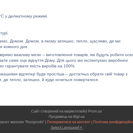
C у делікатному режимі.
турі.
живемо, Домом. Домом, в якому затишно, тепло, щасливо, де ми
я кожного дня.
римо важливу місію – виготовлення товарів, які будуть робити осе
ти саме оце відчуття Дому. Для цього ми інспектуємо виробничі
 гарантувати якість виробів на 100%.
машніми відтепер буде простіше – достатньо обрати свій товар з
, де тепло, затишно, й куди хочеться повертатися.
Сайт створений на маркетплейсі
Prom.ua
Продавець на Bigl.ua
Інтернет магазин "Rungoods" |
Поскаржитися на контент
|
Політика конфіденційн
Select Language
▼