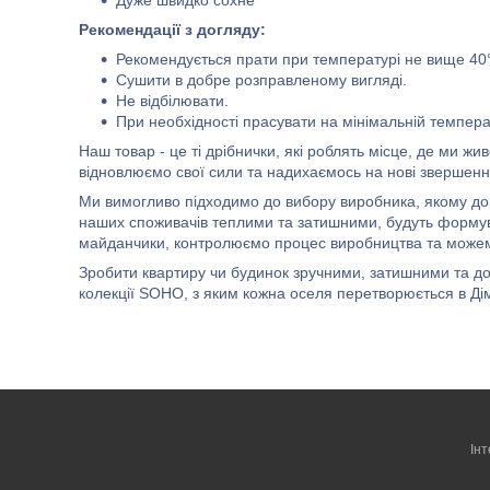
Дуже швидко сохне
Рекомендації з догляду:
Рекомендується прати при температурі не вище 40°
Сушити в добре розправленому вигляді.
Не відбілювати.
При необхідності прасувати на мінімальній темпера
Наш товар - це ті дрібнички, які роблять місце, де ми 
відновлюємо свої сили та надихаємось на нові звершенн
Ми вимогливо підходимо до вибору виробника, якому дові
наших споживачів теплими та затишними, будуть формува
майданчики, контролюємо процес виробництва та можемо
Зробити квартиру чи будинок зручними, затишними та до
колекції SOHO, з яким кожна оселя перетворюється в Дім