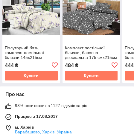
Полуторний бязь,
Комплект постільної
Полу
комплект постільної
білизни, бавовна
комп
білизни 145х215см
двоспальна 175 смх215см
біли
444
484
444
₴
₴
Купити
Купити
Про нас
93% позитивних з 1127 відгуків за рік
Працює з 17.08.2017
м. Харків
Барабашово, Харків, Україна