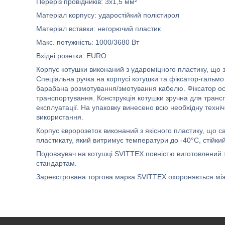
Переріз провідників: 3х1,5 мм²
Матеріал корпусу: ударостійкий полістирол
Матеріал вставки: негорючий пластик
Макс. потужність: 1000/3680 Вт
Вхідні розетки: EURO
Корпус котушки виконаний з удароміцного пластику, що за
Спеціальна ручка на корпусі котушки та фіксатор-гальм
барабана розмотування/змотування кабелю. Фіксатор ост
транспортування. Конструкція котушки зручна для транс
експлуатації. На упаковку винесено всю необхідну техні
використання.
Корпус євророзеток виконаний з якісного пластику, що с
пластикату, який витримує температури до -40°C, стійкий
Подовжувач на котушці SVITTEX повністю виготовлений та
стандартам.
Зареєстрована торгова марка SVITTEX охороняється між