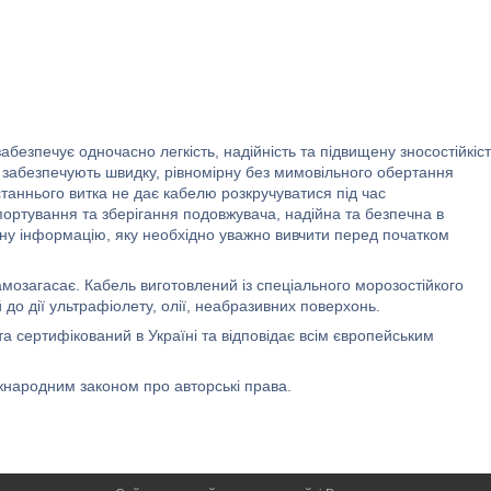
безпечує одночасно легкість, надійність та підвищену зносостійкіст
о забезпечують швидку, рівномірну без мимовільного обертання
аннього витка не дає кабелю розкручуватися під час
портування та зберігання подовжувача, надійна та безпечна в
чну інформацію, яку необхідно уважно вивчити перед початком
амозагасає. Кабель виготовлений із спеціального морозостійкого
 до дії ультрафіолету, олії, неабразивних поверхонь.
 сертифікований в Україні та відповідає всім європейським
народним законом про авторські права.