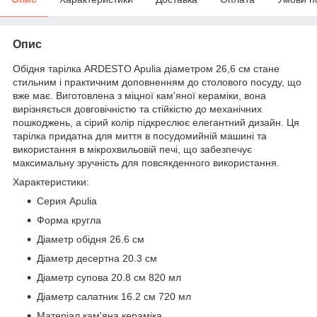
Опис
Обідня тарілка ARDESTO Apulia діаметром 26,6 см стане
стильним і практичним доповненням до столового посуду, що
вже має. Виготовлена з міцної кам'яної кераміки, вона
вирізняється довговічністю та стійкістю до механічних
пошкоджень, а сірий колір підкреслює елегантний дизайн. Ця
тарілка придатна для миття в посудомийній машині та
використання в мікрохвильовій печі, що забезпечує
максимальну зручність для повсякденного використання.
Характеристики:
Серия Apulia
Форма кругла
Діаметр обідня 26.6 см
Діаметр десертна 20.3 см
Діаметр супова 20.8 см 820 мл
Діаметр салатник 16.2 см 720 мл
Матеріал кам'яна кераміка