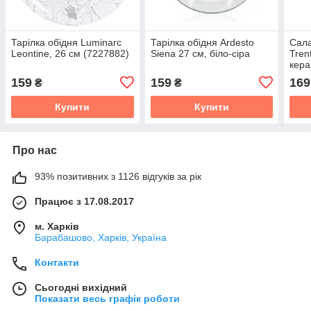
Тарілка обідня Luminarc
Тарілка обідня Ardesto
Сал
Leontine, 26 см (7227882)
Siena 27 см, біло-сіра
Tren
кера
159
159
169
₴
₴
Купити
Купити
Про нас
93% позитивних з 1126 відгуків за рік
Працює з 17.08.2017
м. Харків
Барабашово, Харків, Україна
Контакти
Сьогодні вихідний
Показати весь графік роботи