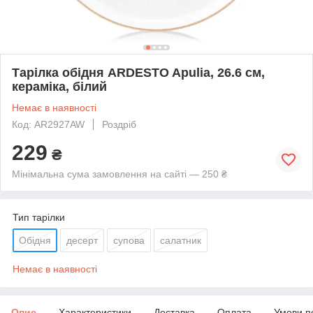
Тарілка обідня ARDESTO Apulia, 26.6 см,
кераміка, білий
Немає в наявності
Код: AR2927AW
Роздріб
229
₴
Мінімальна сума замовлення на сайті — 250 ₴
Тип тарілки
Обідня
десерт
супова
салатник
Немає в наявності
Опис
Характеристики
Доставка
Оплата
Умови п