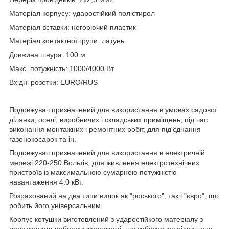
Матеріал корпусу: ударостійкий полістирол
Матеріал вставки: негорючий пластик
Матеріал контактної групи: латунь
Довжина шнура: 100 м
Макс. потужність: 1000/4000 Вт
Вхідні розетки: EURO/RUS
Подовжувач призначений для використання в умовах садової
ділянки, оселі, виробничих і складських приміщень, під час
виконання монтажних і ремонтних робіт, для під'єднання
газонокосарок та ін.
Подовжувач призначений для використання в електричній
мережі 220-250 Вольтів, для живлення електротехнічних
пристроїв із максимальною сумарною потужністю
навантаження 4.0 кВт.
Розрахований на два типи вилок як "роського", так і "євро", що
робить його універсальним.
Корпус котушки виготовлений з ударостійкого матеріалу з
додатковими ребрами жорсткості, що забезпечує підвищену