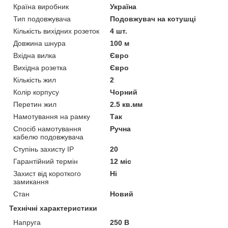
Країна виробник
Україна
Тип подовжувача
Подовжувач на котушці
Кількість вихідних розеток
4 шт.
Довжина шнура
100 м
Вхідна вилка
Євро
Вихідна розетка
Євро
Кількість жил
2
Колір корпусу
Чорний
Перетин жил
2.5 кв.мм
Намотування на рамку
Так
Спосіб намотування
Ручна
кабелю подовжувача
Ступінь захисту IP
20
Гарантійний термін
12 міс
Захист від короткого
Ні
замикання
Стан
Новий
Технічні характеристики
Напруга
250 В