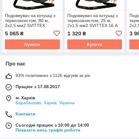
Подовжувач на котушці з
Подовжувач на котушці з
Подо
термозахистом, 80 м,
термозахистом, 25 м,
терм
2х2,5 мм2 SVITTEX
2х1,5 мм2 SVITTEX 16 А
2х2,
3680 Вт
5 065
1 320
3 9
₴
₴
Купити
Купити
Про нас
93% позитивних з 1126 відгуків за рік
Працює з 17.08.2017
м. Харків
Барабашово, Харків, Україна
Контакти
Сьогодні працює з 10:00 до 14:00
Показати весь графік роботи