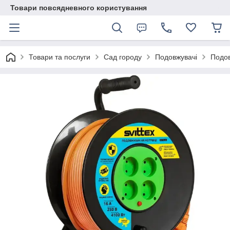
Товари повсядневного користування
Товари та послуги
Сад городу
Подовжувачі
Подов