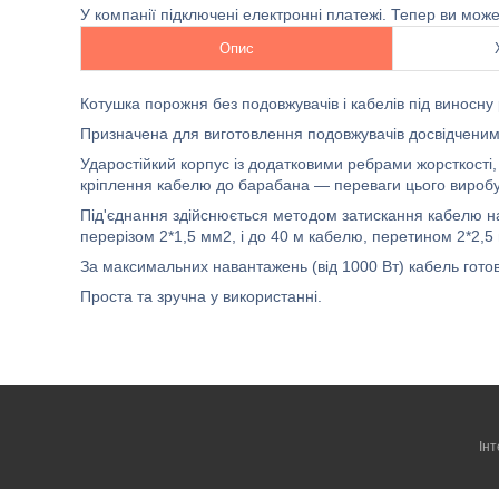
У компанії підключені електронні платежі. Тепер ви мож
Опис
Котушка порожня без подовжувачів і кабелів під виносну 
Призначена для виготовлення подовжувачів досвідченим
Ударостійкий корпус із додатковими ребрами жорсткості,
кріплення кабелю до барабана — переваги цього виробу
Під'єднання здійснюється методом затискання кабелю на
перерізом 2*1,5 мм2, і до 40 м кабелю, перетином 2*2,5
За максимальних навантажень (від 1000 Вт) кабель гото
Проста та зручна у використанні.