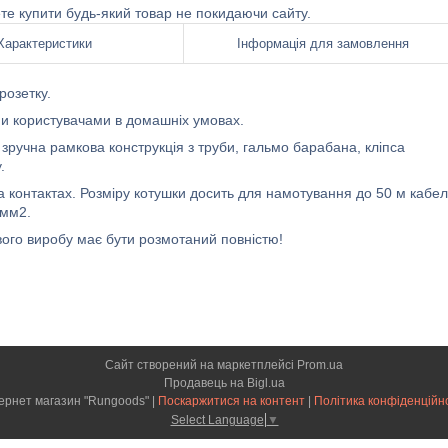
ете купити будь-який товар не покидаючи сайту.
Характеристики
Інформація для замовлення
розетку.
и користувачами в домашніх умовах.
 зручна рамкова конструкція з труби, гальмо барабана, кліпса
.
 контактах. Розміру котушки досить для намотування до 50 м кабе
 мм2.
вого виробу має бути розмотаний повністю!
Сайт створений на маркетплейсі
Prom.ua
Продавець на Bigl.ua
Інтернет магазин "Rungoods" |
Поскаржитися на контент
|
Політика конфіденційн
Select Language
▼