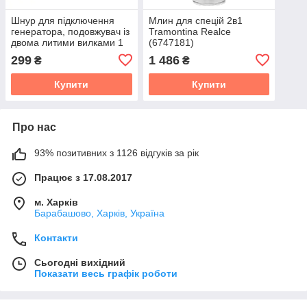
Шнур для підключення
Млин для спецій 2в1
генератора, подовжувач із
Tramontina Realce
двома литими вилками 1
(6747181)
м ГОСТ 2х1,5мм² (3680Вт,
299
1 486
₴
₴
16А, 250В)
Купити
Купити
Про нас
93% позитивних з 1126 відгуків за рік
Працює з 17.08.2017
м. Харків
Барабашово, Харків, Україна
Контакти
Сьогодні вихідний
Показати весь графік роботи