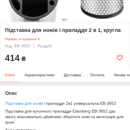
Підставка для ножів і приладдя 2 в 1, кругла
Немає в наявності
Код: EB-3652
Роздріб
414
₴
Опис
Характеристики
Доставка
Оплата
Умови п
Опис
Підставка для ножів
і приладдя 2в1 універсальна EB-3652
Підставка для кухонного приладдя Edenberg EB-3652 дає
змогу максимально дбайливо зберігати ножі та аксесуари для
кухні.
Характеристики: