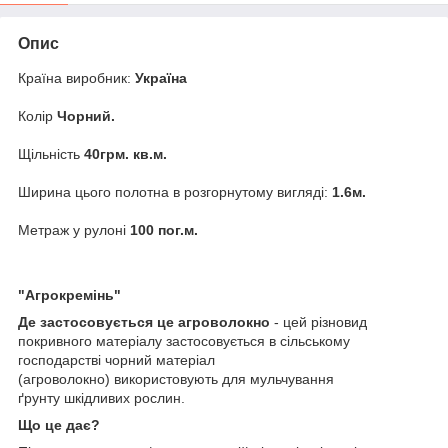
Опис
Країна виробник:
Україна
Колір
Чорний.
Щільність
40грм. кв.м.
Ширина цього полотна в розгорнутому вигляді:
1.6м.
Метраж у рулоні
100 пог.м.
"Агрокремінь"
Де застосовується це агроволокно
- цей різновид
покривного матеріалу застосовується в сільському
господарстві чорний матеріал
(агроволокно) використовують для мульчування
ґрунту шкідливих рослин.
Що це дає?