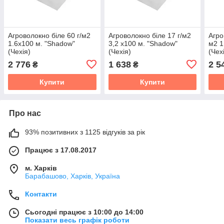
Агроволокно біле 60 г/м2
Агроволокно біле 17 г/м2
Агро
1.6х100 м. "Shadow"
3,2 х100 м. "Shadow"
м2 1
(Чехія)
(Чехія)
(Чех
2 776
1 638
2 5
₴
₴
Купити
Купити
Про нас
93% позитивних з 1125 відгуків за рік
Працює з 17.08.2017
м. Харків
Барабашово, Харків, Україна
Контакти
Сьогодні працює з 10:00 до 14:00
Показати весь графік роботи