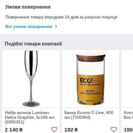
Умови повернення
Повернення товару впродовж 14 днів за рахунок покупця
Всі умови повернення
Подібні товари компанії
Набір келихів Luminarc
Банка Ecomo C-Line, 800
Кон
Delice Graphite, 6х160 мл
мл (7100364)
Box 
(6995351)
2 140
192
190
₴
₴