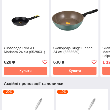
Сковорода RINGEL
Сковорода Ringel Fennel
Сков
Marinara 24 см (6529631)
24 см (6565680)
Mars
неір
628
638
1 1
₴
₴
Купити
Купити
Акційні пропозиції та новинки
–20%
–19%