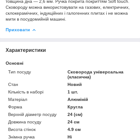
товщина дна — 2,6 мм. Ручка покрита покриттям Soft touch.
Сковороду можна використовувати на газових, електричних,
склокерамічних, індукційних і галогенних плитах і не можна
мити в посудомийній машині.
Приховати
Характеристики
Основні
Тип посуду
Сковорода універсальна
(класична)
Стан
Новий
Кількість в наборі
1 шт.
Матеріал
Алюміній
Форма
Кругла
Верхній діаметр посуду
24 (см)
Довжина посуду
24 см
Висота стінок
4.9 см
Знімна ручка
Ні