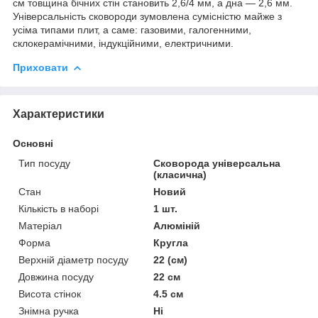
см товщина бічних стін становить 2,6/4 мм, а дна — 2,6 мм.
Універсальність сковороди зумовлена сумісністю майже з
усіма типами плит, а саме: газовими, галогенними,
склокерамічними, індукційними, електричними.
Приховати
Характеристики
Основні
Тип посуду
Сковорода універсальна
(класична)
Стан
Новий
Кількість в наборі
1 шт.
Матеріал
Алюміній
Форма
Кругла
Верхній діаметр посуду
22 (см)
Довжина посуду
22 см
Висота стінок
4.5 см
Знімна ручка
Ні