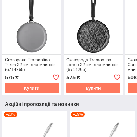
Сковорода Tramontina
Сковорода Tramontina
Ско
Turim 22 см, для млинців
Loreto 22 см, для млинців
Cane
(6714265)
(6714266)
млин
575
575
608
₴
₴
Купити
Купити
Акційні пропозиції та новинки
–20%
–19%