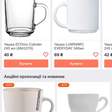
Чашка ECOmo Cylinder
Чашка LUMINARC
Чаш
245 мл (6841076)
EVERYDAY 340мл
245 
40
69
42
₴
₴
Купити
Купити
Акційні пропозиції та новинки
–50%
–30%