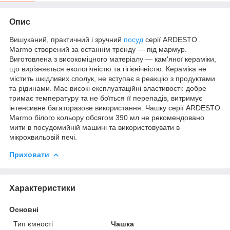
Опис
Вишуканий, практичний і зручний
посуд
серії ARDESTO
Marmo створений за останнім тренду — під мармур.
Виготовлена з високоміцного матеріалу — кам'яної кераміки,
що вирізняється екологічністю та гігієнічністю. Кераміка не
містить шкідливих сполук, не вступає в реакцію з продуктами
та рідинами. Має високі експлуатаційні властивості: добре
тримає температуру та не боїться її перепадів, витримує
інтенсивне багаторазове використання. Чашку серії ARDESTO
Marmo білого кольору обсягом 390 мл не рекомендовано
мити в посудомийній машині та використовувати в
мікрохвильовій печі.
Приховати
Характеристики
Основні
Тип ємності
Чашка