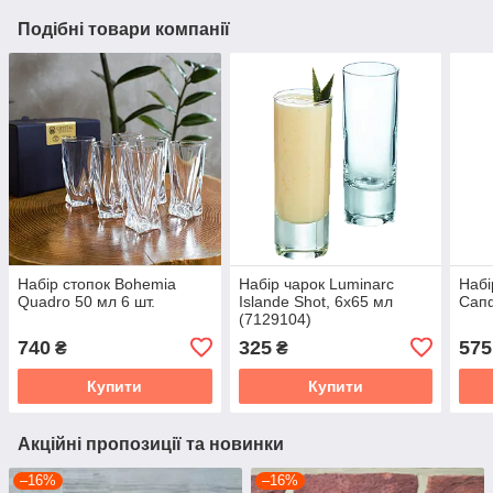
Подібні товари компанії
Набір стопок Bohemia
Набір чарок Luminarc
Набі
Quadro 50 мл 6 шт.
Islande Shot, 6х65 мл
Сапф
(7129104)
740
325
575
₴
₴
Купити
Купити
Акційні пропозиції та новинки
–16%
–16%