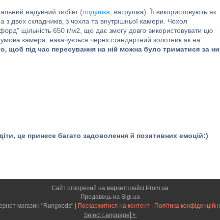
альний надувний тюбінг (
подушка
, ватрушка). Її використовують як
она з двох складників, з чохла та внутрішньої камери. Чохол
форд" щільність 650 г/м2, що дає змогу довго використовувати цю
умова камера, накачується через стандартний золотник як на
го, щоб під час пересування на ній можна було триматися за ни
і діти, це принесе багато задоволення й позитивних емоцій:)
Сайт створений на маркетплейсі
Prom.ua
Продавець на Bigl.ua
Інтернет магазин "Rungoods" |
Поскаржитися на контент
|
Політика конфіденційн
Select Language
▼