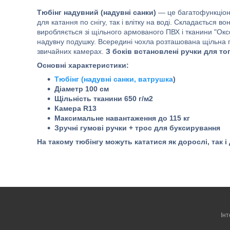
Тюбінг надувний (надувні санки)
— це багатофункціон
для катання по снігу, так і влітку на воді. Складається в
виробляється зі щільного армованого ПВХ і тканини "Окс
надувну подушку. Всередині чохла розташована щільна г
звичайних камерах.
З боків встановлені ручки для то
Основні характеристики:
Тюбінг (надувні санки, ватрушка
)
Діаметр 100 см
Щільність тканини 650 г/м2
Камера R13
Максимальне навантаження до 115 кг
Зручні гумові ручки + трос для буксирування
На такому тюбінгу можуть кататися як дорослі, так 