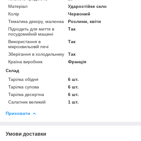
Матеріал
Ударостійке скло
Колір
Червоний
Тематика декору, малюнка
Рослини, квіти
Підходить для миття в
Так
посудомийній машині
Використання в
Так
мікрохвильовій печі
Зберігання в холодильнику
Так
Країна виробник
Франція
Склад
Тарілка обідня
6 шт.
Тарілка супова
6 шт.
Тарілка десертна
6 шт.
Салатник великий
1 шт.
Приховати
Умови доставки