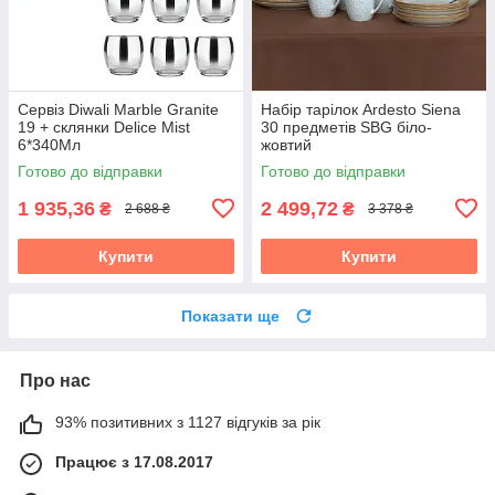
Сервіз Diwali Marble Granite
Набір тарілок Ardesto Siena
19 + склянки Delice Mist
30 предметів SBG біло-
6*340Мл
жовтий
Готово до відправки
Готово до відправки
1 935,36
2 499,72
₴
₴
2 688 ₴
3 378 ₴
Купити
Купити
Показати ще
Про нас
93% позитивних з 1127 відгуків за рік
Працює з 17.08.2017