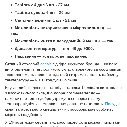
Тарілка обідня 6 шт - 27 см
Тарілка супова 6 шт - 20 см
Салатник великий 1 шт - 21 см
Можливість використання в мікрохвильовці —
так.
Можливість миття в посудомийній машині — так.
Діапазон температур — від -40 до +300.
Паковання — кольорове паковання.
Скляний столовий
сервіз
від французького бренда Luminarc
виготовлений із теплостійкого скла, створеного за особливими
технологіями плавлення: здатний витримати навіть найвищу
температуру — у 100 градусів і більше.
Круглі глибокі, десертні та обідні тарілки Luminarc виготовлені
з високоякісного скла, що добре поглинає тепло —
накопичене тепло добре утримується через низьку
теплопровідність — страви в них довго не остигають.
Посуд
зі
скла, загартованого спеціальним способом, має особливу
міцність і надійність.
У 19-помітному сервізі з ударостійкого скла можна підігрівати