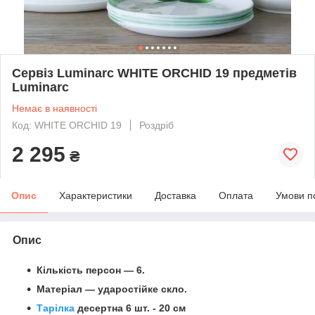
Сервіз Luminarc WHITE ORCHID 19 предметів
Luminarc
Немає в наявності
Код: WHITE ORCHID 19
Роздріб
2 295
₴
Опис
Характеристики
Доставка
Оплата
Умови п
Опис
Кількість персон — 6.
Матеріал — ударостійке скло.
Тарілка
десертна 6 шт. - 20 см