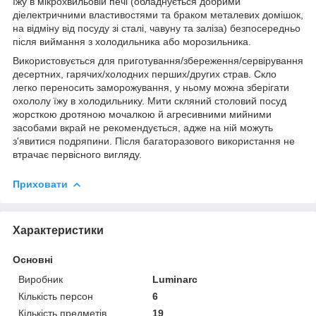
їжу в мікрохвильовій печі (обладнується добрими
діелектричними властивостями та браком металевих домішок,
на відміну від посуду зі сталі, чавуну та заліза) безпосередньо
після виймання з холодильника або морозильника.
Використовується для приготування/збереження/сервірування
десертних, гарячих/холодних перших/других страв. Скло
легко переносить заморожування, у ньому можна зберігати
охололу їжу в холодильнику. Мити скляний столовий посуд
жорсткою дротяною мочалкою й агресивними мийними
засобами вкрай не рекомендується, адже на ній можуть
з'явитися подряпини. Після багаторазового використання не
втрачає первісного вигляду.
Приховати
Характеристики
Основні
Виробник
Luminarc
Кількість персон
6
Кількість предметів
19