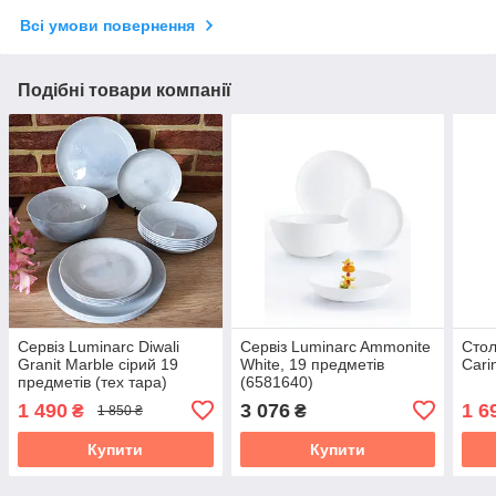
Всі умови повернення
Подібні товари компанії
Сервіз Luminarc Diwali
Сервіз Luminarc Ammonite
Стол
Granit Marble сірий 19
White, 19 предметів
Cari
предметів (тех тара)
(6581640)
1 490
3 076
1 6
₴
₴
1 850 ₴
Купити
Купити