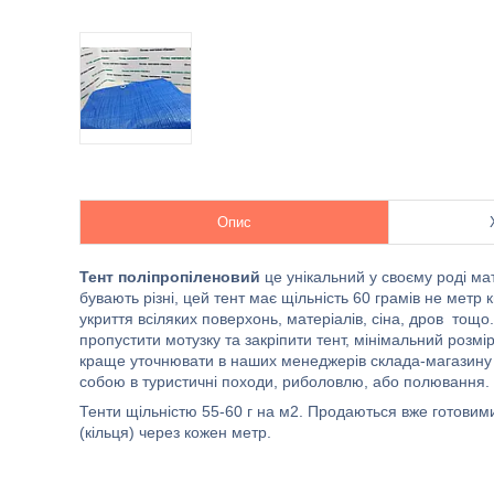
Опис
Тент поліпропіленовий
це унікальний у своєму роді мат
бувають різні, цей тент має щільність 60 грамів не метр 
укриття всіляких поверхонь, матеріалів, сіна, дров тощо
пропустити мотузку та закріпити тент, мінімальний розмі
краще уточнювати в наших менеджерів склада-магазину "С
собою в туристичні походи, риболовлю, або полювання.
Тенти щільністю 55-60 г на м2. Продаються вже готови
(кільця) через кожен метр.