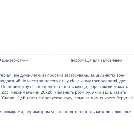
Характеристики
Інформація для замовлення
еріал, він дуже легкий і простий застосувань, за щільністю вони
квадратний, їх часто застосовують у сільському господарстві, для
. По периметру всього полотна стоять кільця, через які ви можете
р 2х3, максимальний 20х20. Наявність розміру, який вас цікавить
вояк". Цей тент не пропускає воду, саме за цим їх часто беруть із
ми розмірами, периметром усього полотна стоять металеві люверси