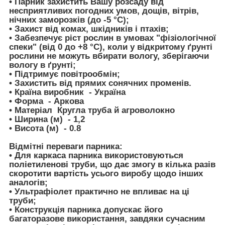
• Парник захистить Вашу розсаду від
несприятливих погодних умов, дощів, вітрів,
нічних заморозків (до -5 °C);
• Захист від комах, шкідників і птахів;
• Забезпечує ріст рослин в умовах "фізіологічної
спеки" (від 0 до +8 °C), коли у відкритому ґрунті
рослини не можуть вбирати вологу, зберігаючи
вологу в ґрунті;
• Підтримує повітрообмін;
• Захистить від прямих сонячних променів.
• Країна виробник - Україна
• Форма - Аркова
• Матеріал Кругла труба й агроволокно
• Ширина (м) - 1,2
• Висота (м) - 0.8
Відмітні переваги парника:
• Для каркаса парника використовуються
поліетиленові труби, що дає змогу в кілька разів
скоротити вартість усього виробу щодо інших
аналогів;
• Ультрафіолет практично не впливає на ці
труби;
• Конструкція парника допускає його
багаторазове використання, завдяки сучасним