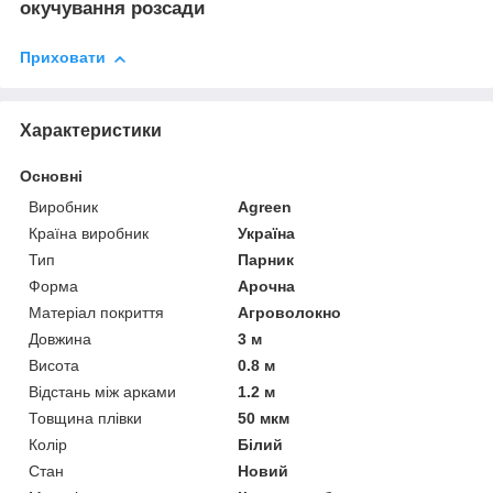
окучування розсади
Приховати
Характеристики
Основні
Виробник
Agreen
Країна виробник
Україна
Тип
Парник
Форма
Арочна
Матеріал покриття
Агроволокно
Довжина
3 м
Висота
0.8 м
Відстань між арками
1.2 м
Товщина плівки
50 мкм
Колір
Білий
Стан
Новий