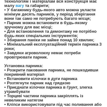
технологіям і матеріалам вся конструкція має
малу
вагу
та габарити;
• У багажнику будь-якого авто можна укласти
мінімум десять парників, у період зберігання
вони так само не потребують багато місця;
• Парник можна встановити в будь-якому
зручному для вас місці;
• Для встановлення та демонтажу не потрібно
будь-яких спеціальних інструментів;
• Збирання паніки не займе понад 10 хвилин;
• Мінімальний експлуатаційний термін парника 3
роки;
• Завдяки агроволокну немає потреби
провітрювати парник.
Установка парника:
• Розкрити паковання парника, не пошкодивши
покривний матеріал
• Встановити кілочки в дуги парника
• Розтягнути парник над грядкою
• Приєднати кілочки парника в ґрунт, злегка
утрамбувати
• Торцеві частини парника закріплять із
невеликим натягом
• Кліпси використовувати під час поливання або