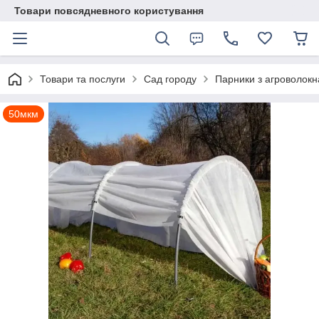
Товари повсядневного користування
Товари та послуги
Сад городу
Парники з агроволокн
50мкм