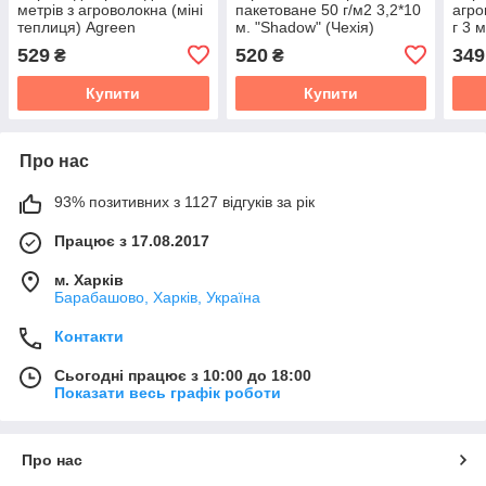
метрів з агроволокна (міні
пакетоване 50 г/м2 3,2*10
агро
теплиця) Agreen
м. "Shadow" (Чехія)
г 3 
Agre
529
520
349
₴
₴
Купити
Купити
Про нас
93% позитивних з 1127 відгуків за рік
Працює з 17.08.2017
м. Харків
Барабашово, Харків, Україна
Контакти
Сьогодні працює з 10:00 до 18:00
Показати весь графік роботи
Про нас