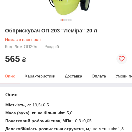
Обприскувач ОП-203 "Леміра" 20 л
Немає в наявності
Код: Лем-ОП20л
Роздріб
565
₴
Опис
Характеристики
Доставка
Оплата
Умови п
Опис
Місткість, л:
19,5±0,5
Маса (суха), кг, не більш ніж:
5,0
Початковий робочий тиск, МПа:
0,3±0,05
Далекобійність розпилення струменя, м,:
не менш ніж 1,8