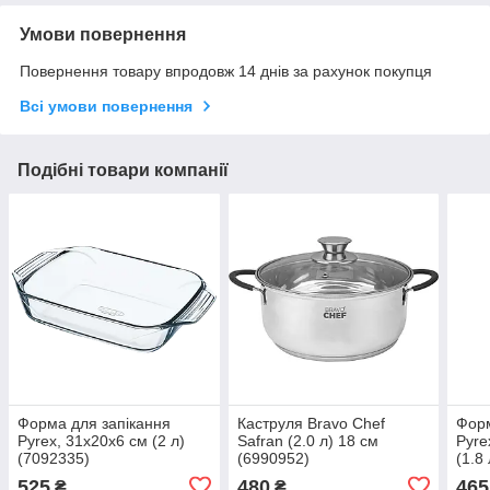
Умови повернення
Повернення товару впродовж 14 днів за рахунок покупця
Всі умови повернення
Подібні товари компанії
Форма для запікання
Каструля Bravo Chef
Форм
Pyrex, 31х20х6 см (2 л)
Safran (2.0 л) 18 см
Pyre
(7092335)
(6990952)
(1.8
525
480
465
₴
₴