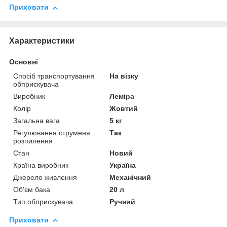
Приховати
Характеристики
Основні
Спосіб транспортування
На візку
обприскувача
Виробник
Леміра
Колір
Жовтий
Загальна вага
5 кг
Регулювання струменя
Так
розпилення
Стан
Новий
Країна виробник
Україна
Джерело живлення
Механічний
Об'єм бака
20 л
Тип обприскувача
Ручний
Приховати