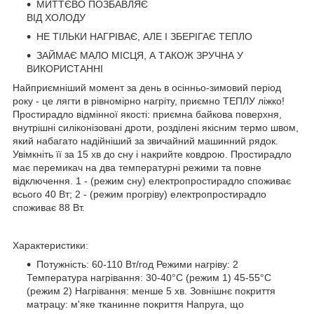
МИТТЄВО ПОЗБАВЛЯЄ
ВІД ХОЛОДУ
НЕ ТІЛЬКИ НАГРІВАЄ, АЛЕ І ЗБЕРІГАЄ ТЕПЛО
ЗАЙМАЄ МАЛО МІСЦЯ, А ТАКОЖ ЗРУЧНА У
ВИКОРИСТАННІ
Найприємніший момент за день в осінньо-зимовий період
року - це лягти в рівномірно нагріту, приємно ТЕПЛУ ліжко!
Простирадло відмінної якості: приємна байкова поверхня,
внутрішні силіконізовані дроти, розділені якісним термо швом,
який набагато надійніший за звичайний машинний рядок.
Увімкніть її за 15 хв до сну і накрийте ковдрою. Простирадло
має перемикач на два температурні режими та повне
відключення. 1 - (режим сну) електропростирадло споживає
всього 40 Вт; 2 - (режим прогріву) електропростирадло
споживає 88 Вт.
Характеристики:
Потужність: 60-110 Вт/год Режими нагріву: 2
Температура нагрівання: 30-40°C (режим 1) 45-55°C
(режим 2) Нагрівання: менше 5 хв. Зовнішнє покриття
матрацу: м'яке тканинне покриття Напруга, що