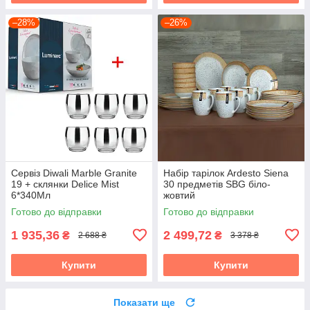
–28%
–26%
Сервіз Diwali Marble Granite
Набір тарілок Ardesto Siena
19 + склянки Delice Mist
30 предметів SBG біло-
6*340Мл
жовтий
Готово до відправки
Готово до відправки
1 935,36
2 499,72
₴
₴
2 688 ₴
3 378 ₴
Купити
Купити
Показати ще