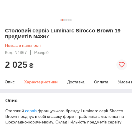
Столовий сервіз Luminarc Sirocco Brown 19
предметів N4867
Немає в наявності
Код: N4867
Роздріб
2 025
₴
Опис
Характеристики
Доставка
Оплата
Умови 
Опис
Столовий
сервіз
французького бренду Luminarc серії Sirocco
Brown поєднує в собі класику форм і грайливість малюнка на
шоколадно-коричневому. Склад і кількість предметів сервізу: