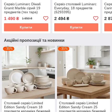
Сервіз Luminarc Diwali
Сервіз столовий Luminarc
Серв
Granit Marble сірий 19
Everyday, 18 предметів
Cari
предметів (тех тара)
(6293395)
пред
1 490
2 494
2 8
₴
₴
1 850 ₴
Купити
Купити
Акційні пропозиції та новинки
–35%
–35%
Столовий сервіз Limited
Столовий сервіз Limited
Edition Sandy Cream 18
Edition Sandy Cream 25
предмети кераміка бежевий
предметів кераміка бежевий