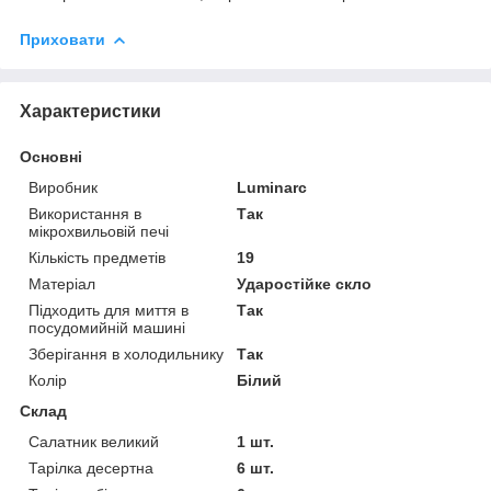
Приховати
Характеристики
Основні
Виробник
Luminarc
Використання в
Так
мікрохвильовій печі
Кількість предметів
19
Матеріал
Ударостійке скло
Підходить для миття в
Так
посудомийній машині
Зберігання в холодильнику
Так
Колір
Білий
Склад
Салатник великий
1 шт.
Тарілка десертна
6 шт.