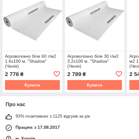
Агроволокно біле 60 г/м2
Агроволокно біле 30 г/м2
Агро
1.6х100 м. "Shadow"
3,2х100 м. "Shadow"
м2 1
(Чехія)
(Чехія)
(Чех
2 776
2 789
2 5
₴
₴
Купити
Купити
Про нас
93% позитивних з 1125 відгуків за рік
Працює з 17.08.2017
м. Харків