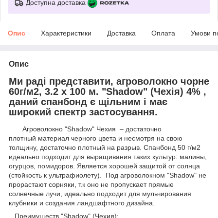
Доступна доставка
Опис
Характеристики
Доставка
Оплата
Умови п
Опис
Ми раді представити, агроволокно чорне
60г/м2, 3.2 х 100 м. "Shadow" (Чехія) 4% ,
даний спанбонд є щільним і має
широкий спектр застосування.
Агроволокно "Shadow" Чехия – достаточно
плотный материал черного цвета и несмотря на свою
толщину, достаточно плотный на разрыв. Спанбонд 50 г/м2
идеально подходит для выращивания таких культур: малины,
огурцов, помидоров. Является хорошей защитой от солнца
(стойкость к ультрафиолету). Под агроволокном "Shadow" не
прорастают сорняки, т.к оно не пропускает прямые
солнечные лучи, идеально подходит для мульчирования
клубники и создания ландшафтного дизайна.
Преимуществ "Shadow" (Чехия):