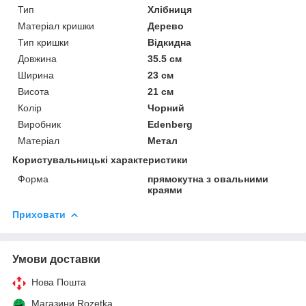
Тип
Хлібниця
Матеріал кришки
Дерево
Тип кришки
Відкидна
Довжина
35.5 см
Ширина
23 см
Висота
21 см
Колір
Чорний
Виробник
Edenberg
Матеріал
Метал
Користувальницькі характеристики
Форма
прямокутна з овальними
краями
Приховати
Умови доставки
Нова Пошта
Магазини Rozetka