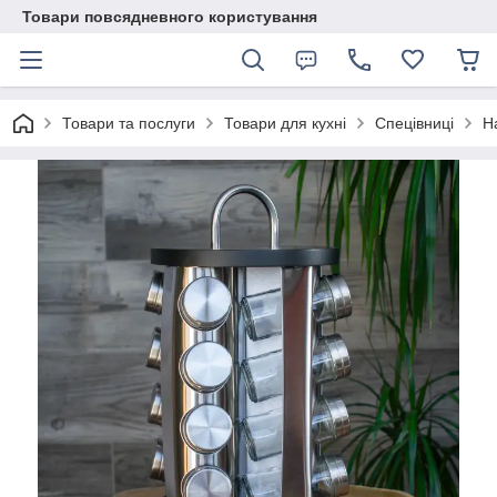
Товари повсядневного користування
Товари та послуги
Товари для кухні
Спецівниці
Н