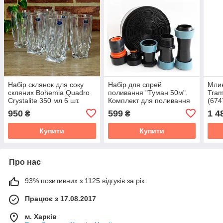
Набір склянок для соку
Набір для спрей
Млин
скляних Bohemia Quadro
поливання "Туман 50м".
Tram
Crystalite 350 мл 6 шт.
Комплект для поливання
(674
"Туман"
950
599
1 4
₴
₴
Купити
Купити
Про нас
93% позитивних з 1125 відгуків за рік
Працює з 17.08.2017
м. Харків