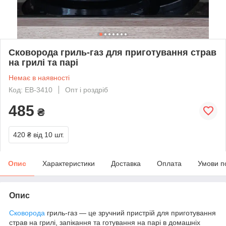
Сковорода гриль-газ для приготування страв
на грилі та парі
Немає в наявності
Код: EB-3410
Опт і роздріб
485
₴
420 ₴
від 10 шт.
Опис
Характеристики
Доставка
Оплата
Умови п
Опис
Сковорода
гриль-газ — це зручний пристрій для приготування
страв на грилі, запікання та готування на парі в домашніх