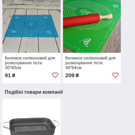
Килимок силіконовий для
Килимок силіконовий для
розкочування тіста
розкочування тіста
30*40см
46*64см
91
209
₴
₴
Подібні товари компанії