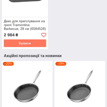
Деко для приготування на
грилі Tramontina
Barbecue, 28 см (6584528)
2 984
₴
Купити
Акційні пропозиції та новинки
–20%
–19%