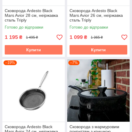
Сковорода Ardesto Black
Сковорода Ardesto Black
Mars Avior 28 см, неіржавка
Mars Avior 26 см, неіржавка
сталь Triply
сталь Triply
Готово до відправки
Готово до відправки
1 195
1 099
₴
₴
1 495 ₴
1 365 ₴
Купити
Купити
–19%
–7%
Сковорода Ardesto Black
Сковорода з мармуровим
Mars Avior 24 см, неіржавка
покриттям з кришкою