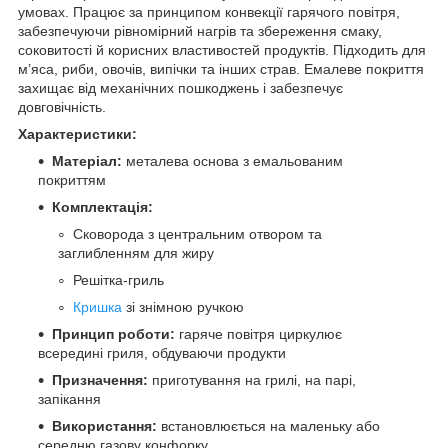
умовах. Працює за принципом конвекції гарячого повітря,
забезпечуючи рівномірний нагрів та збереження смаку,
соковитості й корисних властивостей продуктів. Підходить для
м’яса, риби, овочів, випічки та інших страв. Емалеве покриття
захищає від механічних пошкоджень і забезпечує
довговічність.
Характеристики:
Матеріал:
металева основа з емальованим
покриттям
Комплектація:
Сковорода з центральним отвором та
заглибленням для жиру
Решітка-гриль
Кришка
зі знімною ручкою
Принцип роботи:
гаряче повітря циркулює
всередині гриля, обдуваючи продукти
Призначення:
приготування на грилі, на парі,
запікання
Використання:
встановлюється на маленьку або
середню газову конфорку